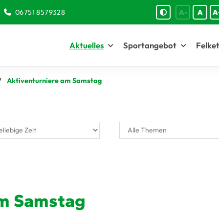
06751 8579328
A-
A
A
Aktuelles
Sportangebot
Felket
Aktiventurniere am Samstag
am Samstag