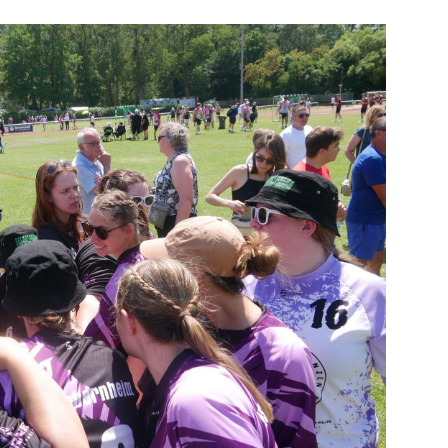
Mitglieder-Service
Ge
Alles zur Mitgliedschaft
HS
Downloads
Zu
Termine
55
Fragen & Antworten
ge