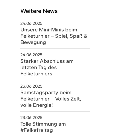
Weitere News
24.06.2025
Unsere Mini-Minis beim
Felketurnier – Spiel, Spaß &
Bewegung
24.06.2025
Starker Abschluss am
letzten Tag des
schäftsstelle
Felketurniers
V Sobernheim e.V.
23.06.2025
m Staaren 26
Samstagsparty beim
Felketurnier – Volles Zelt,
566 Bad Sobernheim
volle Energie!
06751 8579328
23.06.2025
Tolle Stimmung am
schaeftsstelle@hsvsobernheim.de
#Felkefreitag