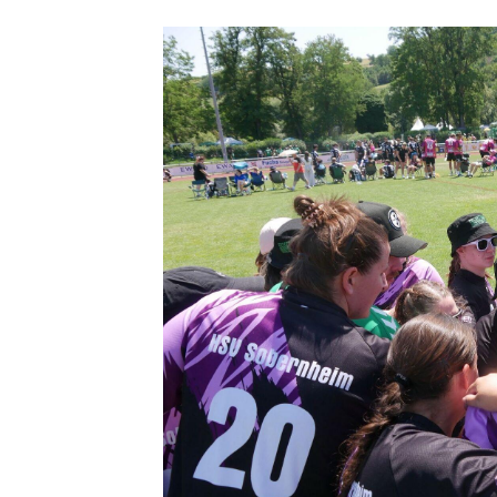
Quicklinks
Sportangebote finden
Unser Sportangebot
Ausfälle und Vertretungen
Deutsches Sportabzeichen