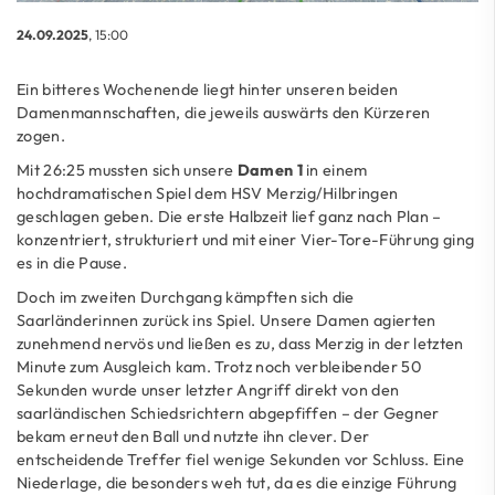
24.09.2025
, 15:00
Ein bitteres Wochenende liegt hinter unseren beiden
Damenmannschaften, die jeweils auswärts den Kürzeren
zogen.
Mit 26:25 mussten sich unsere
Damen 1
in einem
hochdramatischen Spiel dem HSV Merzig/Hilbringen
geschlagen geben. Die erste Halbzeit lief ganz nach Plan –
konzentriert, strukturiert und mit einer Vier-Tore-Führung ging
es in die Pause.
Doch im zweiten Durchgang kämpften sich die
Saarländerinnen zurück ins Spiel. Unsere Damen agierten
zunehmend nervös und ließen es zu, dass Merzig in der letzten
Minute zum Ausgleich kam. Trotz noch verbleibender 50
Sekunden wurde unser letzter Angriff direkt von den
saarländischen Schiedsrichtern abgepfiffen – der Gegner
bekam erneut den Ball und nutzte ihn clever. Der
entscheidende Treffer fiel wenige Sekunden vor Schluss. Eine
Niederlage, die besonders weh tut, da es die einzige Führung