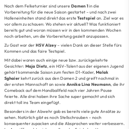
Nach dem Felketurnier sind unsere
Damen 1
in die
Vorbereitung für die neue Saison gestartet – und nach zwei
Halleneinheiten stand direkt das erste
Testspiel
an. Ziel war es
vor allem zu schauen: Wo stehen wir aktuell? Was funktioniert
bereits gut und woran müssen wir in den kommenden Wochen
noch arbeiten, um die Vorbereitung gezielt anzupassen.
Zu Gast war der
HSV Alzey
– vielen Dank an dieser Stelle fürs
Kommen und das faire Testspiel.
Mit dabei waren auch einige neue bzw. zurückgekehrte
Gesichter:
Maja Dietz
, ein HSV-Talent aus der eigenen Jugend
gehört kommende Saison zum festen D1-Kader,
Malak
Sghaier
kehrt zurück aus den Damen 2 und greift nochmal in
der ersten Mannschaft an sowie
Annika Lina Neumann
, die ihr
Comeback auf dem Handballfeld nach vier Jahren Pause
feierte. Alle drei haben ihre Sache super gemacht und sich
direkt toll ins Team eingefügt.
Besonders in der Abwehr gab es bereits viele gute Ansätze zu
sehen. Natürlich gibt es noch Stellschrauben – noch
konsequenter zupacken und die Absprachen weiter verbessern.