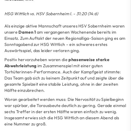
HSG Wittlich vs. HSV Sobernheim l. - 31:20 (14:6)
Als einzige aktive Mannschaft unseres HSV Sobernheim waren
unsere
Damen 1
am vergangenen Wochenende bereits im
Einsatz. Zum Auftakt der neuen Regionalliga-Saison ging es am
Sonntagabend zur HSG Wittlich – ein schweres erstes
Auswärtsspiel, das leider verloren ging.
Positiv hervorzuheben waren die
phasenweise starke
Abwehrleistung
im Zusammenspiel mit einer guten
Torhüterinnen-Performance. Auch der Kampfgeist stimmte:
Das Team gab sich zu keinem Zeitpunkt auf und zeigte über die
gesamte Spielzeit eine stabile Leistung, ohne in der zweiten
Hälfte einzubrechen.
Woran gearbeitet werden muss: Die Nervosität zu Spielbeginn
war spürbar, die Torausbeute deutlich zu gering. Gerade einmal
sechs Treffer in der ersten Hälfte waren einfach zu wenig.
Insgesamt erwies sich die HSG Wittlich an diesem Abend als
eine Nummer zu groß.