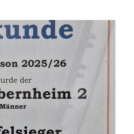
Mitglieder-Service
Ge
Alles zur Mitgliedschaft
HS
Downloads
Zu
Termine
55
Fragen & Antworten