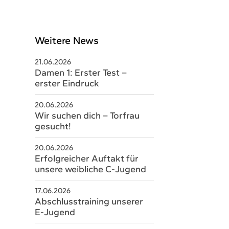
Weitere News
21.06.2026
Damen 1: Erster Test –
erster Eindruck
20.06.2026
Wir suchen dich – Torfrau
gesucht!
schäftsstelle
20.06.2026
Erfolgreicher Auftakt für
V Sobernheim e.V.
unsere weibliche C-Jugend
m Staaren 26
17.06.2026
566 Bad Sobernheim
Abschlusstraining unserer
E-Jugend
06751 8579328