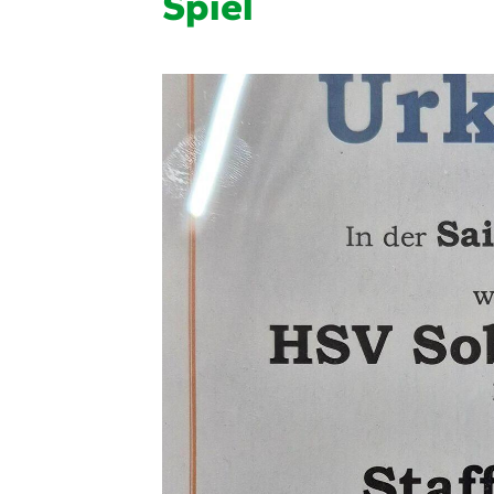
Spiel
Quicklinks
Sportangebote finden
Unser Sportangebot
Ausfälle und Vertretungen
Deutsches Sportabzeichen