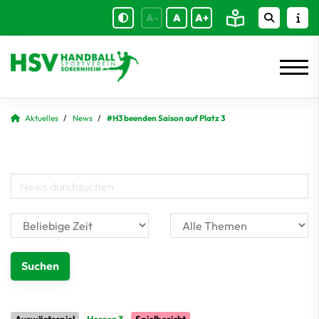
A-
A
A+
Aktuelles
News
#H3 beenden Saison auf Platz 3