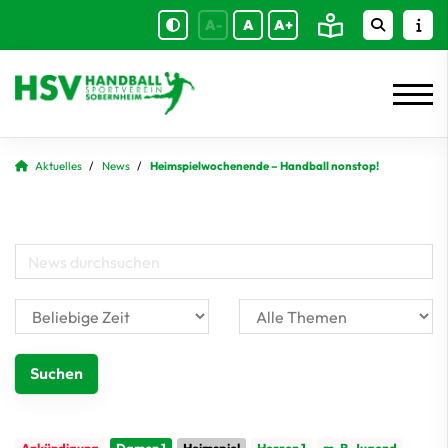
A-
A
A+
Aktuelles
News
Heimspielwochenende – Handball nonstop!