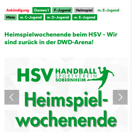
Ankündigung
Damen 1
F-Jugend
Heimspiel
m. E-Jugend
Minis
w. C-Jugend
w. D-Jugend
w. E-Jugend
Heimspielwochenende beim HSV - Wir
sind zurück in der DWD-Arena!