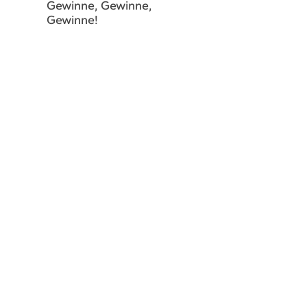
Gewinne, Gewinne,
Gewinne!
schaeftsstelle@hsvsobernheim.de