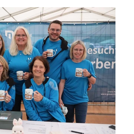
Mitglieder-Service
Ge
Alles zur Mitgliedschaft
HS
Downloads
Zu
Termine
55
Fragen & Antworten