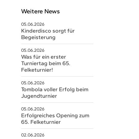
Weitere News
05.06.2026
Kinderdisco sorgt für
Begeisterung
05.06.2026
Was für ein erster
Turniertag beim 65.
Felketurnier!
05.06.2026
Tombola voller Erfolg beim
schäftsstelle
Jugendturnier
V Sobernheim e.V.
05.06.2026
m Staaren 26
Erfolgreiches Opening zum
566 Bad Sobernheim
65. Felketurnier
06751 8579328
02.06.2026