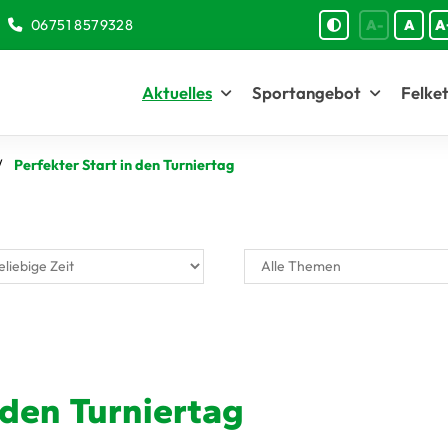
06751 8579328
A-
A
A
Aktuelles
Sportangebot
Felket
Perfekter Start in den Turniertag
 den Turniertag