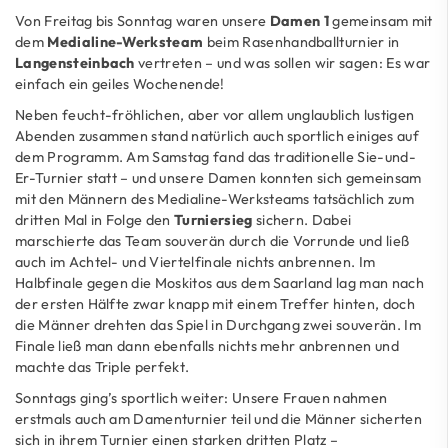
Von Freitag bis Sonntag waren unsere
Damen 1
gemeinsam mit
dem
Medialine-Werksteam
beim Rasenhandballturnier in
Langensteinbach
vertreten – und was sollen wir sagen: Es war
einfach ein geiles Wochenende!
Neben feucht-fröhlichen, aber vor allem unglaublich lustigen
Abenden zusammen stand natürlich auch sportlich einiges auf
dem Programm. Am Samstag fand das traditionelle Sie-und-
Er-Turnier statt – und unsere Damen konnten sich gemeinsam
mit den Männern des Medialine-Werksteams tatsächlich zum
dritten Mal in Folge den
Turniersieg
sichern. Dabei
marschierte das Team souverän durch die Vorrunde und ließ
auch im Achtel- und Viertelfinale nichts anbrennen. Im
Halbfinale gegen die Moskitos aus dem Saarland lag man nach
der ersten Hälfte zwar knapp mit einem Treffer hinten, doch
die Männer drehten das Spiel in Durchgang zwei souverän. Im
Finale ließ man dann ebenfalls nichts mehr anbrennen und
machte das Triple perfekt.
Sonntags ging’s sportlich weiter: Unsere Frauen nahmen
erstmals auch am Damenturnier teil und die Männer sicherten
sich in ihrem Turnier einen starken dritten Platz –