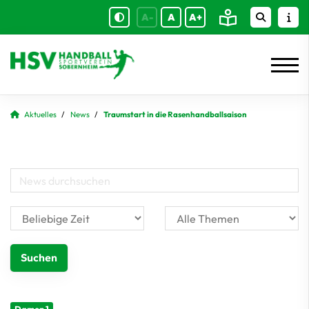
A-
A
A+
Aktuelles
News
Traumstart in die Rasenhandballsaison