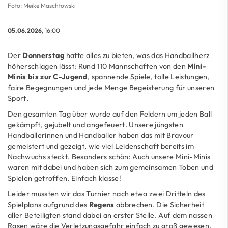
Foto: Meike Maschtowski
05.06.2026
, 16:00
Der
Donnerstag
hatte alles zu bieten, was das Handballherz
höherschlagen lässt: Rund 110 Mannschaften von den
Mini-
Minis bis zur C-Jugend
, spannende Spiele, tolle Leistungen,
faire Begegnungen und jede Menge Begeisterung für unseren
Sport.
Den gesamten Tag über wurde auf den Feldern um jeden Ball
gekämpft, gejubelt und angefeuert. Unsere jüngsten
Handballerinnen und Handballer haben das mit Bravour
gemeistert und gezeigt, wie viel Leidenschaft bereits im
Nachwuchs steckt. Besonders schön: Auch unsere Mini-Minis
waren mit dabei und haben sich zum gemeinsamen Toben und
Spielen getroffen. Einfach klasse!
Leider mussten wir das Turnier nach etwa zwei Dritteln des
Spielplans aufgrund des
Regens
abbrechen. Die Sicherheit
aller Beteiligten stand dabei an erster Stelle. Auf dem nassen
Rasen wäre die Verletzungsgefahr einfach zu groß gewesen.