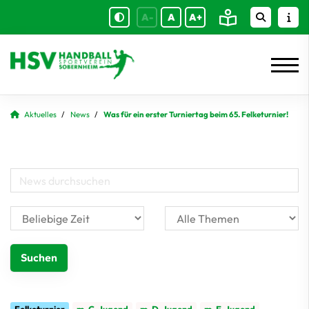
A-
A
A+
Aktuelles
News
Was für ein erster Turniertag beim 65. Felketurnier!