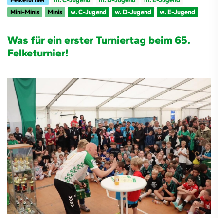
Felketurnier
m. C-Jugend
m. D-Jugend
m. E-Jugend
Mini-Minis
Minis
w. C-Jugend
w. D-Jugend
w. E-Jugend
Was für ein erster Turniertag beim 65.
Felketurnier!