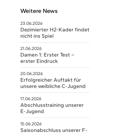
Weitere News
23.06.2026
Dezimierter H2-Kader findet
nicht ins Spiel
21.06.2026
Damen 1: Erster Test –
erster Eindruck
20.06.2026
schäftsstelle
Erfolgreicher Auftakt für
unsere weibliche C-Jugend
V Sobernheim e.V.
m Staaren 26
17.06.2026
Abschlusstraining unserer
566 Bad Sobernheim
E-Jugend
06751 8579328
15.06.2026
Saisonabschluss unserer F-