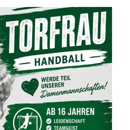
Mitglieder-Service
Ge
Alles zur Mitgliedschaft
HS
Downloads
Zu
Termine
55
Fragen & Antworten