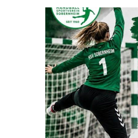
Quicklinks
Sportangebote finden
Unser Sportangebot
Ausfälle und Vertretungen
Deutsches Sportabzeichen