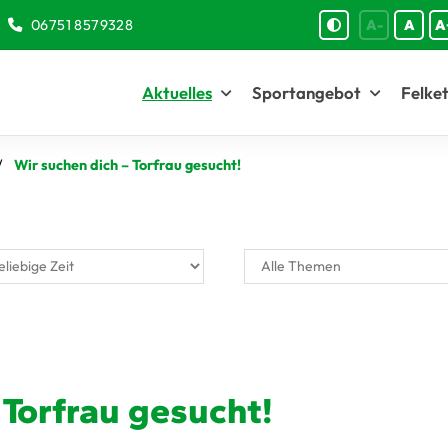
06751 8579328
A-
A
A
Aktuelles
Sportangebot
Felket
Wir suchen dich – Torfrau gesucht!
 Torfrau gesucht!