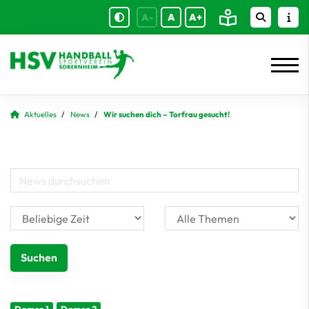
A-
A
A+
Aktuelles
News
Wir suchen dich – Torfrau gesucht!