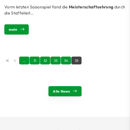
Vorm letzten Saisonspiel fand die
Meisterschaftsehrung
durch
die Staffelleit…
mehr
…
31
32
33
34
35
Alle News