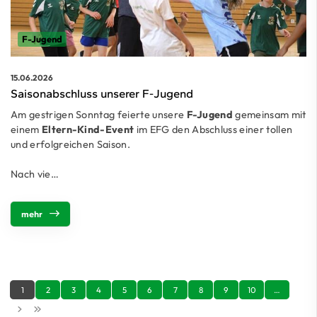
F-Jugend
15.06.2026
Saisonabschluss unserer F-Jugend
Am gestrigen Sonntag feierte unsere
F-Jugend
gemeinsam mit
einem
Eltern-Kind-Event
im EFG den Abschluss einer tollen
und erfolgreichen Saison.
Nach vie…
mehr
1
2
3
4
5
6
7
8
9
10
…