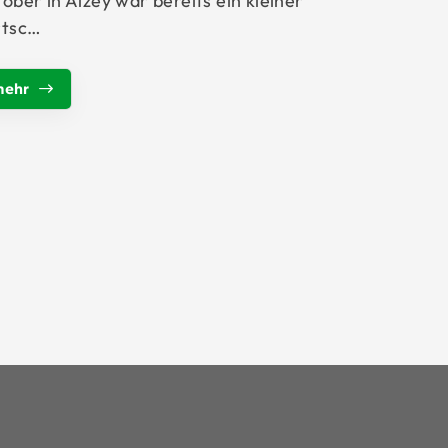
ober in Alzey war bereits ein kleiner
rtsc…
mehr