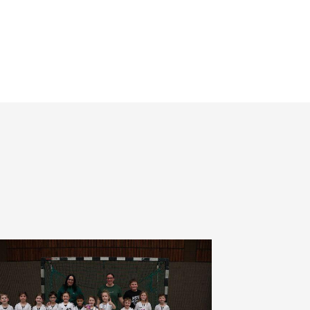
V Sobernheim e.V.
m Staaren 26
566 Bad Sobernheim
06751 8579328
schaeftsstelle@hsvsobernheim.de