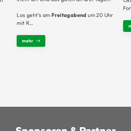
Okt
Fo
Los geht’s am
Freitagabend
um 20 Uhr
mit R…
mehr
Sponsoren & Partner