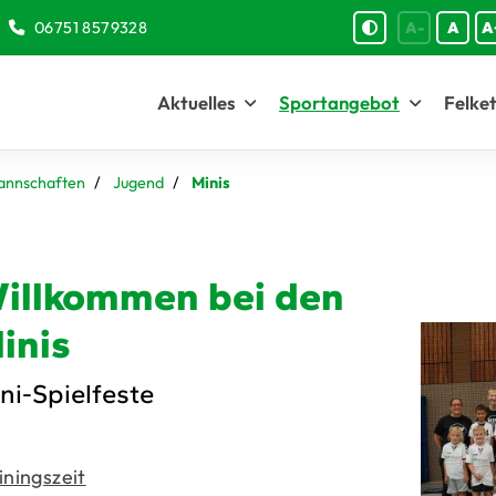
06751 8579328
A-
A
A
Aktuelles
Sportangebot
Felket
annschaften
Jugend
Minis
illkommen bei den
inis
ni-Spielfeste
iningszeit