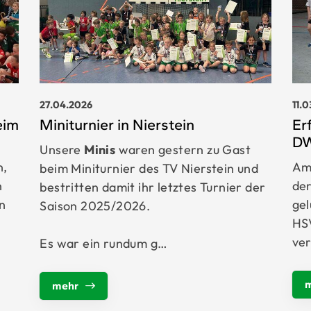
27.04.2026
11.
eim
Miniturnier in Nierstein
Er
DW
Unsere
Minis
waren gestern zu Gast
n,
Am
beim Miniturnier des TV Nierstein und
n
de
bestritten damit ihr letztes Turnier der
n
ge
Saison 2025/2026.
HS
ve
Es war ein rundum g…
mehr