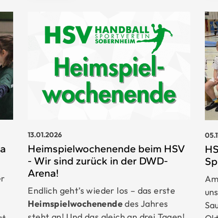
13.01.2026
05.
na
Heimspielwochenende beim HSV
HS
- Wir sind zurück in der DWD-
Sp
Arena!
er
Am
Endlich geht’s wieder los – das erste
un
Heimspielwochenende
des Jahres
Sau
steht an! Und das gleich an drei Tagen!
st