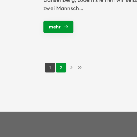
zwei Mannsch…
mehr
1
2