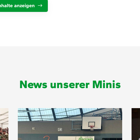
Alles zur Mitgliedschaft
HS
nhalte anzeigen
Downloads
Zu
Termine
55
Fragen & Antworten
ge
News unserer Minis