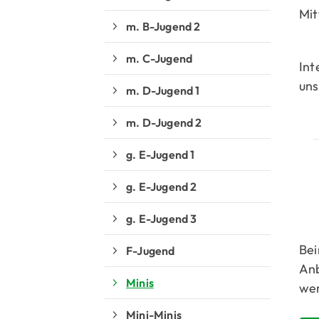
Mit
m. B-Jugend 2
m. C-Jugend
Int
uns
m. D-Jugend 1
m. D-Jugend 2
g. E-Jugend 1
g. E-Jugend 2
g. E-Jugend 3
Bei
F-Jugend
Quicklinks
Anb
Minis
wer
Sportangebote finden
Mini-Minis