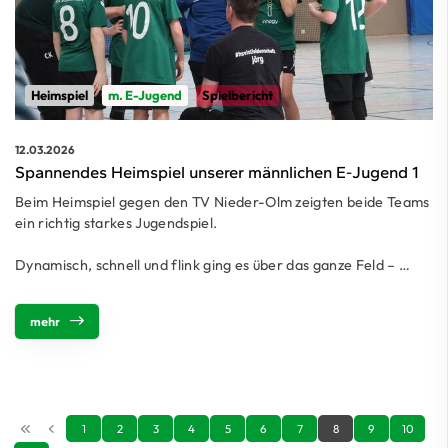
Heimspiel
m. E-Jugend
Spielbericht
12.03.2026
Spannendes Heimspiel unserer männlichen E-Jugend 1
Beim Heimspiel gegen den TV Nieder-Olm zeigten beide Teams
ein richtig starkes Jugendspiel.
Dynamisch, schnell und flink ging es über das ganze Feld – …
mehr
1
2
3
4
5
6
7
8
9
10