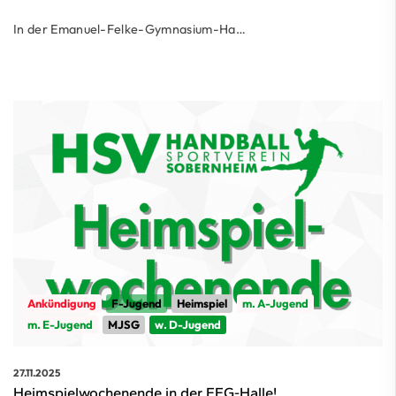
In der Emanuel-Felke-Gymnasium-Ha…
Ankündigung
F-Jugend
Heimspiel
m. A-Jugend
m. E-Jugend
MJSG
w. D-Jugend
27.11.2025
Heimspielwochenende in der EFG-Halle!