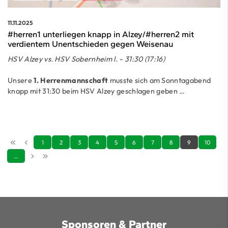
11.11.2025
#herren1 unterliegen knapp in Alzey/#herren2 mit
verdientem Unentschieden gegen Weisenau
HSV Alzey vs. HSV Sobernheim l. - 31:30 (17:16)
Unsere
1. Herrenmannschaft
musste sich am Sonntagabend
knapp mit 31:30 beim HSV Alzey geschlagen geben …
1
2
3
4
5
6
7
8
9
10
…
Sponsoren & Partner