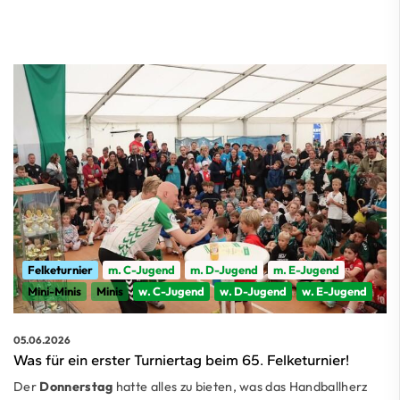
Felketurnier
m. C-Jugend
m. D-Jugend
m. E-Jugend
Mini-Minis
Minis
w. C-Jugend
w. D-Jugend
w. E-Jugend
05.06.2026
Was für ein erster Turniertag beim 65. Felketurnier!
Der
Donnerstag
hatte alles zu bieten, was das Handballherz