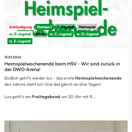
Ankündigung
Damen 1
F-Jugend
Heimspiel
m. E-Jugend
Minis
w. C-Jugend
w. D-Jugend
w. E-Jugend
13.01.2026
Heimspielwochenende beim HSV - Wir sind zurück in
der DWD-Arena!
Endlich geht’s wieder los – das erste
Heimspielwochenende
des Jahres steht an! Und das gleich an drei Tagen!
Los geht’s am
Freitagabend
um 20 Uhr mit R…