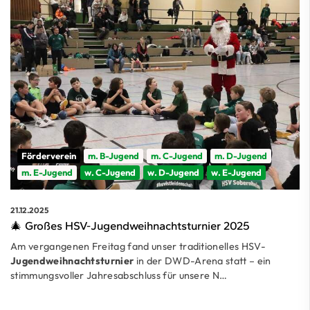
Förderverein
m. B-Jugend
m. C-Jugend
m. D-Jugend
m. E-Jugend
w. C-Jugend
w. D-Jugend
w. E-Jugend
21.12.2025
🎄 Großes HSV-Jugendweihnachtsturnier 2025
Am vergangenen Freitag fand unser traditionelles HSV-
Jugendweihnachtsturnier
in der DWD-Arena statt – ein
stimmungsvoller Jahresabschluss für unsere N…