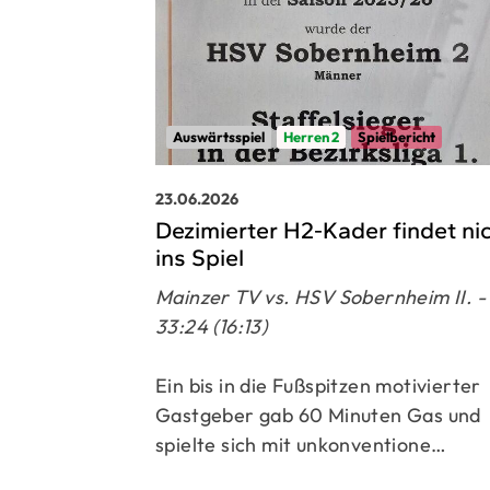
Auswärtsspiel
Herren 2
Spielbericht
23.06.2026
Dezimierter H2-Kader findet ni
ins Spiel
Mainzer TV vs. HSV Sobernheim II. -
33:24 (16:13)
Ein bis in die Fußspitzen motivierter
Gastgeber gab 60 Minuten Gas und
Quicklinks
spielte sich mit unkonventione…
Sportangebote finden