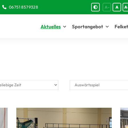
06751 8579328
A-
A
A
Aktuelles
Sportangebot
Felket