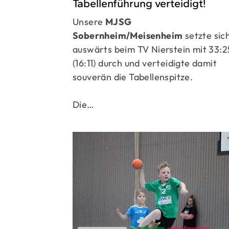
Tabellenführung verteidigt!
Unsere
MJSG
Sobernheim/Meisenheim
setzte sic
auswärts beim TV Nierstein mit 33:2
(16:11) durch und verteidigte damit
souverän die Tabellenspitze.
Die…