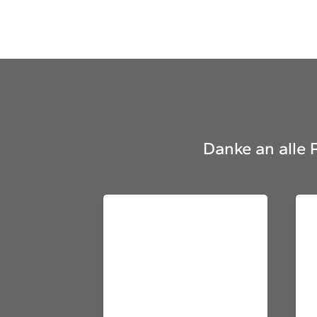
Danke an alle 