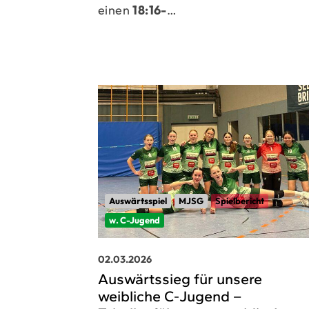
einen
18:16-
…
Auswärtsspiel
MJSG
Spielbericht
w. C-Jugend
02.03.2026
Auswärtssieg für unsere
weibliche C-Jugend –