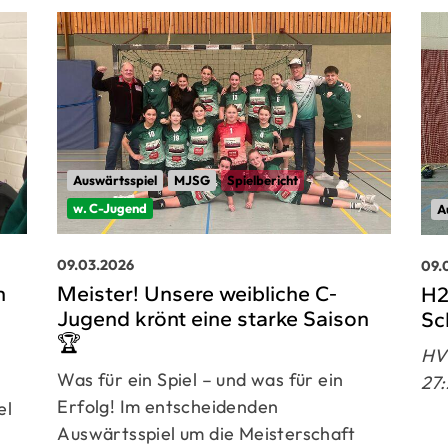
Alles zur Mitgliedschaft
HS
Downloads
Zu
Termine
55
Fragen & Antworten
ge
Auswärtsspiel
MJSG
Spielbericht
w. C-Jugend
A
09.03.2026
09.
h
Meister! Unsere weibliche C-
H2
Jugend krönt eine starke Saison
Sc
🏆
HV
Was für ein Spiel – und was für ein
27:
Erfolg! Im entscheidenden
el
Auswärtsspiel um die Meisterschaft