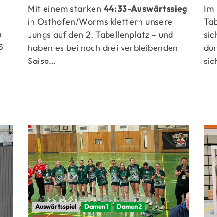
Mit einem starken
44:33-Auswärtssieg
Im 
in Osthofen/Worms klettern unsere
Ta
h
Jungs auf den 2. Tabellenplatz – und
sic
5
haben es bei noch drei verbleibenden
du
Saiso…
sic
Auswärtsspiel
Damen 1
Damen 2