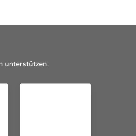
n unterstützen: