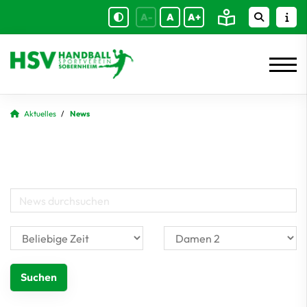
A-
A
A+
Aktuelles
News