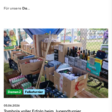
Für unsere
Da
…
Damen 2
Felketurnier
05.06.2026
Tombola voller Erfolg beim Jugendturnier