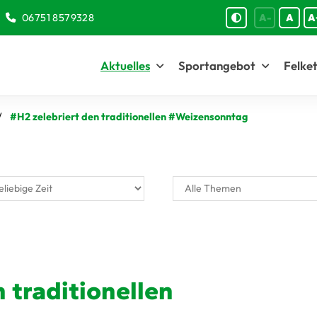
06751 8579328
A-
A
A
Aktuelles
Sportangebot
Felket
#H2 zelebriert den traditionellen #Weizensonntag
 traditionellen