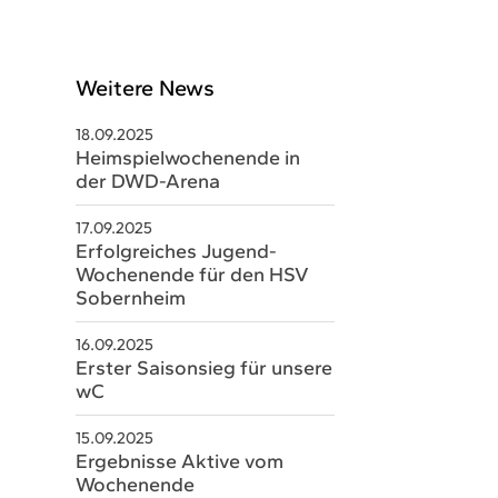
Weitere News
18.09.2025
Heimspielwochenende in
der DWD-Arena
17.09.2025
Erfolgreiches Jugend-
Wochenende für den HSV
Sobernheim
schäftsstelle
16.09.2025
V Sobernheim e.V.
Erster Saisonsieg für unsere
wC
m Staaren 26
566 Bad Sobernheim
15.09.2025
Ergebnisse Aktive vom
06751 8579328
Wochenende