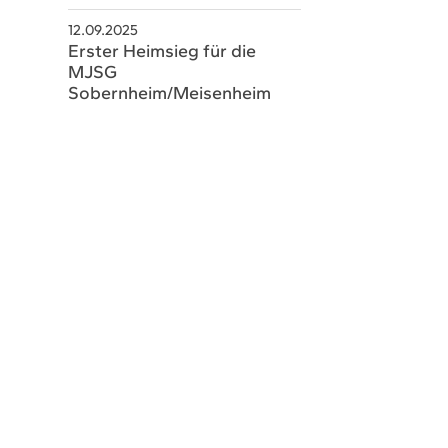
schaeftsstelle@hsvsobernheim.de
12.09.2025
Erster Heimsieg für die
MJSG
Sobernheim/Meisenheim