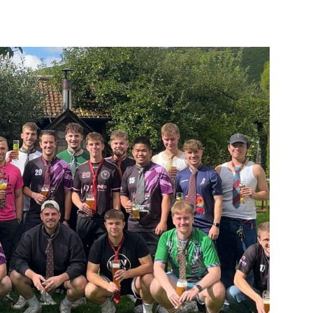
Mitglieder-Service
Ge
Alles zur Mitgliedschaft
HS
Downloads
Zu
Termine
55
Fragen & Antworten