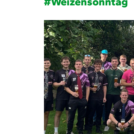
#Weizensonntag
Quicklinks
Sportangebote finden
Unser Sportangebot
Ausfälle und Vertretungen
Deutsches Sportabzeichen