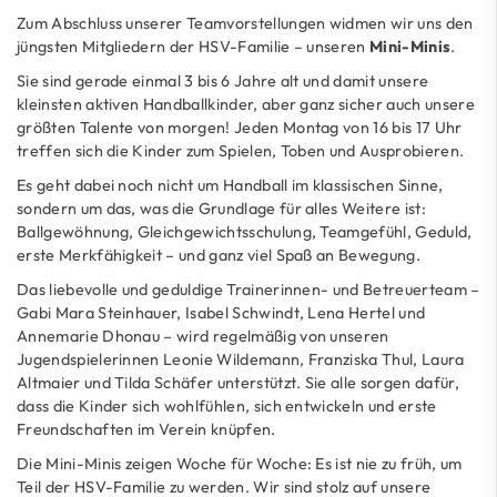
Zum Abschluss unserer Teamvorstellungen widmen wir uns den
jüngsten Mitgliedern der HSV-Familie – unseren
Mini-Minis
.
Sie sind gerade einmal 3 bis 6 Jahre alt und damit unsere
kleinsten aktiven Handballkinder, aber ganz sicher auch unsere
größten Talente von morgen! Jeden Montag von 16 bis 17 Uhr
treffen sich die Kinder zum Spielen, Toben und Ausprobieren.
Es geht dabei noch nicht um Handball im klassischen Sinne,
sondern um das, was die Grundlage für alles Weitere ist:
Ballgewöhnung, Gleichgewichtsschulung, Teamgefühl, Geduld,
erste Merkfähigkeit – und ganz viel Spaß an Bewegung.
Das liebevolle und geduldige Trainerinnen- und Betreuerteam –
Gabi Mara Steinhauer, Isabel Schwindt, Lena Hertel und
Annemarie Dhonau – wird regelmäßig von unseren
Jugendspielerinnen Leonie Wildemann, Franziska Thul, Laura
Altmaier und Tilda Schäfer unterstützt. Sie alle sorgen dafür,
dass die Kinder sich wohlfühlen, sich entwickeln und erste
Freundschaften im Verein knüpfen.
Die Mini-Minis zeigen Woche für Woche: Es ist nie zu früh, um
Teil der HSV-Familie zu werden. Wir sind stolz auf unsere