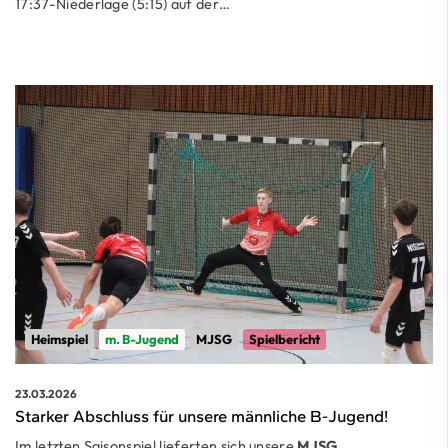
17:37-Niederlage (5:15) auf der…
Heimspiel
m. B-Jugend
MJSG
Spielbericht
23.03.2026
Starker Abschluss für unsere männliche B-Jugend!
Im letzten Saisonspiel lieferten sich unsere
MJSG