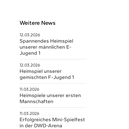
Weitere News
12.03.2026
Spannendes Heimspiel
unserer männlichen E-
Jugend 1
12.03.2026
Heimspiel unserer
gemischten F-Jugend 1
schäftsstelle
11.03.2026
Heimspiele unserer ersten
V Sobernheim e.V.
Mannschaften
m Staaren 26
566 Bad Sobernheim
11.03.2026
Erfolgreiches Mini-Spielfest
06751 8579328
in der DWD-Arena