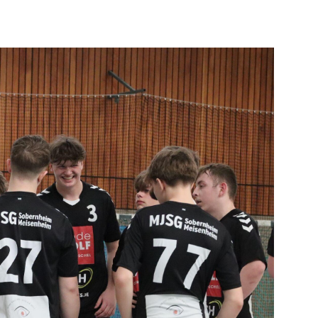
Mitglieder-Service
Ge
Alles zur Mitgliedschaft
HS
Downloads
Zu
Termine
55
Fragen & Antworten