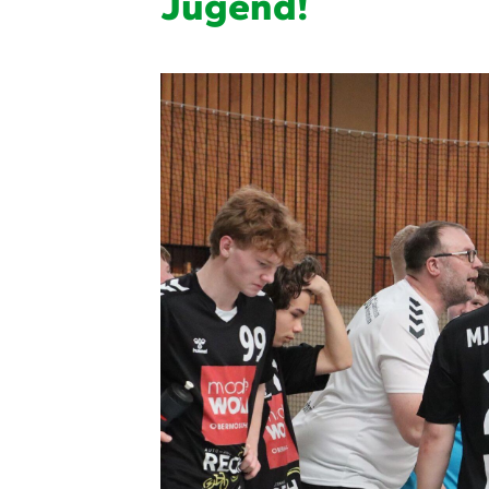
Jugend!
Quicklinks
Sportangebote finden
Unser Sportangebot
Ausfälle und Vertretungen
Deutsches Sportabzeichen