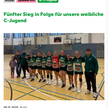
MJSG
Spielbericht
w. C-Jugend
Fünfter Sieg in Folge für unsere weibliche
C-Jugend
05.11.2025
, 18:00