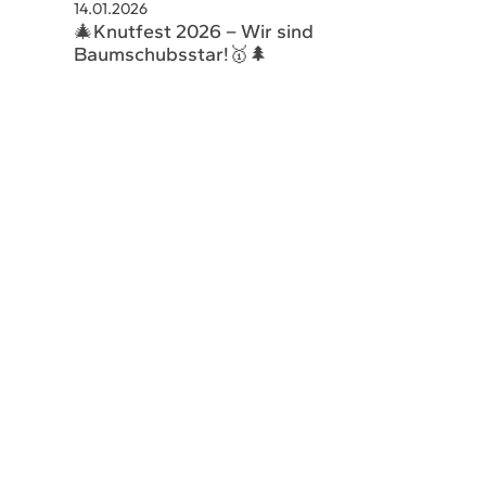
14.01.2026
schaeftsstelle@hsvsobernheim.de
🎄Knutfest 2026 – Wir sind
Baumschubsstar!🥇🌲