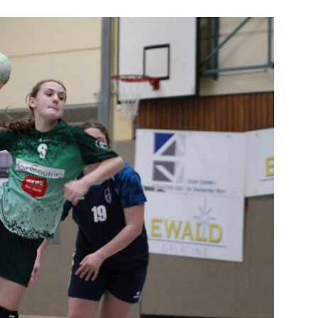
Mitglieder-Service
Ge
Alles zur Mitgliedschaft
HS
Downloads
Zu
Termine
55
Fragen & Antworten