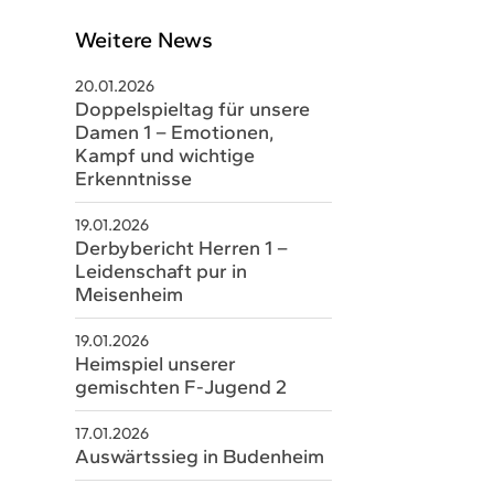
Weitere News
20.01.2026
Doppelspieltag für unsere
Damen 1 – Emotionen,
Kampf und wichtige
Erkenntnisse
19.01.2026
Derbybericht Herren 1 –
Leidenschaft pur in
Meisenheim
schäftsstelle
19.01.2026
V Sobernheim e.V.
Heimspiel unserer
gemischten F-Jugend 2
m Staaren 26
566 Bad Sobernheim
17.01.2026
Auswärtssieg in Budenheim
06751 8579328