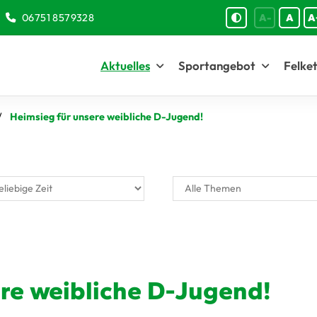
06751 8579328
A-
A
A
Aktuelles
Sportangebot
Felket
Heimsieg für unsere weibliche D-Jugend!
re weibliche D-Jugend!