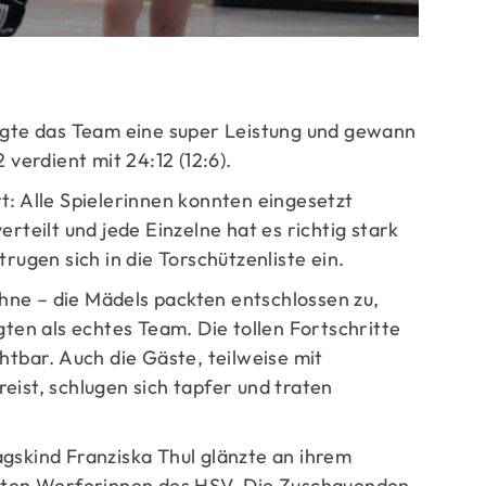
ge
eigte das Team eine super Leistung und gewann
erdient mit 24:12 (12:6).
t: Alle Spielerinnen konnten eingesetzt
erteilt und jede Einzelne hat es richtig stark
trugen sich in die Torschützenliste ein.
ne – die Mädels packten entschlossen zu,
gten als echtes Team. Die tollen Fortschritte
htbar. Auch die Gäste, teilweise mit
eist, schlugen sich tapfer und traten
gskind Franziska Thul glänzte an ihrem
hsten Werferinnen des HSV. Die Zuschauenden