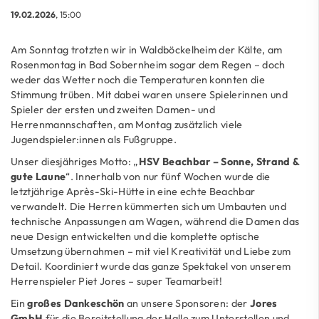
19.02.2026
, 15:00
Am Sonntag trotzten wir in Waldböckelheim der Kälte, am
Rosenmontag in Bad Sobernheim sogar dem Regen – doch
weder das Wetter noch die Temperaturen konnten die
Stimmung trüben. Mit dabei waren unsere Spielerinnen und
Spieler der ersten und zweiten Damen- und
Herrenmannschaften, am Montag zusätzlich viele
Jugendspieler:innen als Fußgruppe.
Unser diesjähriges Motto: „
HSV Beachbar – Sonne, Strand &
gute Laune
“. Innerhalb von nur fünf Wochen wurde die
letztjährige Après-Ski-Hütte in eine echte Beachbar
verwandelt. Die Herren kümmerten sich um Umbauten und
technische Anpassungen am Wagen, während die Damen das
neue Design entwickelten und die komplette optische
Umsetzung übernahmen – mit viel Kreativität und Liebe zum
Detail. Koordiniert wurde das ganze Spektakel von unserem
Herrenspieler Piet Jores – super Teamarbeit!
Ein
großes Dankeschön
an unsere Sponsoren: der
Jores
GmbH
für die Bereitstellung der Halle zum Unterstellen und