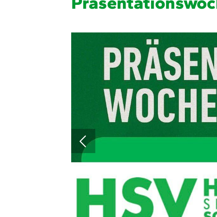
Präsentationswo
Quicklinks
Sportangebote finden
Unser Sportangebot
Ausfälle und Vertretungen
Deutsches Sportabzeichen