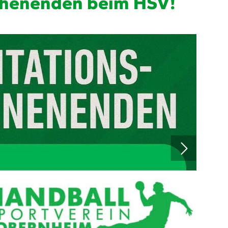
chenenden beim HSV!
Mitglieder-Service
Ge
Alles zur Mitgliedschaft
HS
Downloads
Zu
Termine
55
Fragen & Antworten