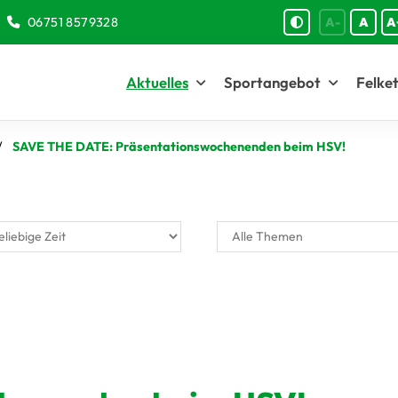
06751 8579328
A-
A
A
Aktuelles
Sportangebot
Felket
SAVE THE DATE: Präsentationswochenenden beim HSV!