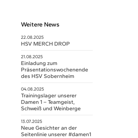
Weitere News
22.08.2025
HSV MERCH DROP
21.08.2025
Einladung zum
Präsentationswochenende
des HSV Sobernheim
schäftsstelle
04.08.2025
Trainingslager unserer
V Sobernheim e.V.
Damen 1 – Teamgeist,
m Staaren 26
Schweiß und Weinberge
566 Bad Sobernheim
13.07.2025
06751 8579328
Neue Gesichter an der
Seitenlinie unserer #damen1