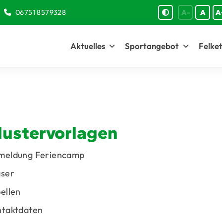
06751 8579328
A-
A
A
Aktuelles
Sportangebot
Felket
ustervorlagen
meldung Feriencamp
aser
ellen
ntaktdaten