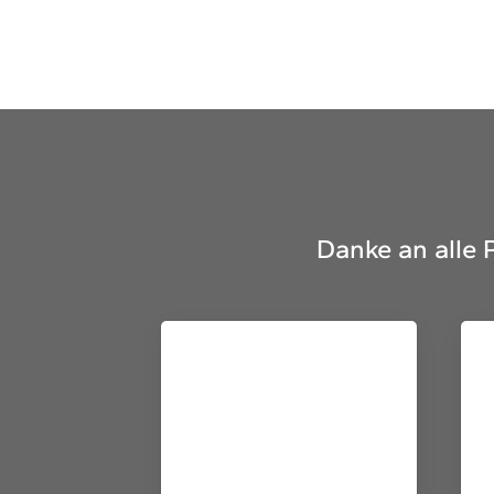
Quicklinks
Sportangebote finden
Unser Sportangebot
Ausfälle und Vertretungen
Deutsches Sportabzeichen
Danke an alle 