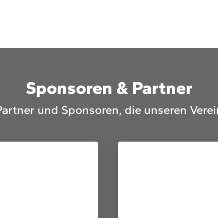
Mitglieder-Service
Ge
Alles zur Mitgliedschaft
HS
Downloads
Zu
Sponsoren & Partner
Termine
55
Fragen & Antworten
Partner und Sponsoren, die unseren Verei
ge