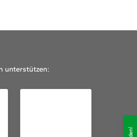
schäftsstelle
V Sobernheim e.V.
m Staaren 26
566 Bad Sobernheim
n unterstützen:
06751 8579328
schaeftsstelle@hsvsobernheim.de