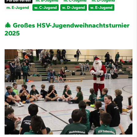
Förderverein
m. B-Jugend
m. C-Jugend
m. D-Jugend
m. E-Jugend
w. C-Jugend
w. D-Jugend
w. E-Jugend
🎄 Großes HSV-Jugendweihnachtsturnier
2025