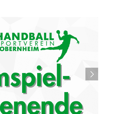
Mitglieder-Service
Ge
Alles zur Mitgliedschaft
HS
Downloads
Zu
Termine
55
Fragen & Antworten