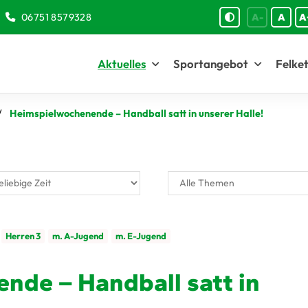
06751 8579328
A-
A
A
Aktuelles
Sportangebot
Felket
Heimspielwochenende – Handball satt in unserer Halle!
Herren 3
m. A-Jugend
m. E-Jugend
nde – Handball satt in