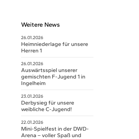
Weitere News
26.01.2026
Heimniederlage für unsere
Herren 1
26.01.2026
Auswärtsspiel unserer
gemischten F-Jugend 1 in
Ingelheim
schäftsstelle
23.01.2026
V Sobernheim e.V.
Derbysieg für unsere
m Staaren 26
weibliche C-Jugend!
566 Bad Sobernheim
22.01.2026
06751 8579328
Mini-Spielfest in der DWD-
Arena – voller Spaß und