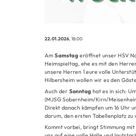
22.01.2026
, 18:00
Am
Samstag
eröffnet unser HSV Na
Heimspieltag, ehe es mit den Herre
unsere Herren 1 eure volle Unterst
Hilbersheim wollen wir es den Gäste
Auch der
Sonntag
hat es in sich: U
(MJSG Sobernheim/Kirn/Meisenheim)
Direkt danach kämpfen um 16 Uhr 
darum, den ersten Tabellenplatz zu 
Kommt vorbei, bringt Stimmung mit 
uns auf eine volle Halle und lautstar