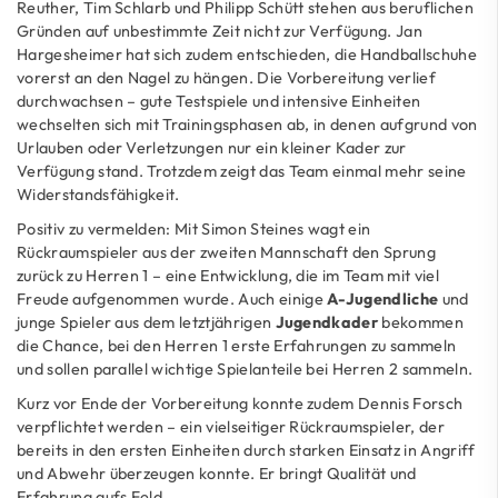
Reuther, Tim Schlarb und Philipp Schütt stehen aus beruflichen
Gründen auf unbestimmte Zeit nicht zur Verfügung. Jan
Hargesheimer hat sich zudem entschieden, die Handballschuhe
vorerst an den Nagel zu hängen. Die Vorbereitung verlief
durchwachsen – gute Testspiele und intensive Einheiten
wechselten sich mit Trainingsphasen ab, in denen aufgrund von
Urlauben oder Verletzungen nur ein kleiner Kader zur
Verfügung stand. Trotzdem zeigt das Team einmal mehr seine
Widerstandsfähigkeit.
Positiv zu vermelden: Mit Simon Steines wagt ein
Rückraumspieler aus der zweiten Mannschaft den Sprung
zurück zu Herren 1 – eine Entwicklung, die im Team mit viel
Freude aufgenommen wurde. Auch einige
A-Jugendliche
und
junge Spieler aus dem letztjährigen
Jugendkader
bekommen
die Chance, bei den Herren 1 erste Erfahrungen zu sammeln
und sollen parallel wichtige Spielanteile bei Herren 2 sammeln.
Kurz vor Ende der Vorbereitung konnte zudem Dennis Forsch
verpflichtet werden – ein vielseitiger Rückraumspieler, der
bereits in den ersten Einheiten durch starken Einsatz in Angriff
und Abwehr überzeugen konnte. Er bringt Qualität und
Erfahrung aufs Feld.