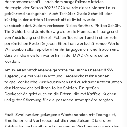
Herrenmannschaft – nach dem ausgefallenen letzten
Heimspiel der Saison 2023/2024 wurde dieser Moment nun
gebührend nachgeholt. Auch Torhüter Guido Schmidt, der
künftig in der dritten Mannschaft aktiv ist, wurde
verabschiedet. Zudem verlassen Niclas Reuther, Philipp Schütt,
Tim Schlarb und Janis Barwig die erste Mannschaft aufgrund
von Ausbildung und Beruf. Fabian Teuscher fand in einer sehr
persönlichen Rede für jeden Einzelnen wertschätzende Worte.
Wir danken allen Spielern für ihr Engagement und freuen uns,
dass wir die meisten weiterhin in der DWD-Arena sehen
werden.
Am zweiten Wochenende gehörte die Bühne unserer
HSV-
Jugend
, die mit viel Einsatz und Leidenschaft ihr Können
zeigte. Zahlreiche Zuschauerinnen und Zuschauer unterstützten
den Nachwuchs bei ihren tollen Spielen. Ein großes
Dankeschön geht auch an die Eltern, die mit Kaffee, Kuchen
und guter Stimmung für die passende Atmosphäre sorgten.
Fazit: Zwei rundum gelungene Wochenenden mit Teamgeist,
Emotionen und Vorfreude auf die neue Saison. Die ersten
Spiele starten bereits am kommenden Wochenende – wir sind