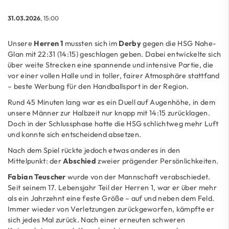
31.03.2026
, 15:00
Unsere
Herren 1
mussten sich im
Derby
gegen die HSG Nahe-
Glan mit 22:31 (14:15) geschlagen geben. Dabei entwickelte sich
über weite Strecken eine spannende und intensive Partie, die
vor einer vollen Halle und in toller, fairer Atmosphäre stattfand
– beste Werbung für den Handballsport in der Region.
Rund 45 Minuten lang war es ein Duell auf Augenhöhe, in dem
unsere Männer zur Halbzeit nur knapp mit 14:15 zurücklagen.
Doch in der Schlussphase hatte die HSG schlichtweg mehr Luft
und konnte sich entscheidend absetzen.
Nach dem Spiel rückte jedoch etwas anderes in den
Mittelpunkt: der
Abschied
zweier prägender Persönlichkeiten.
Fabian Teuscher
wurde von der Mannschaft verabschiedet.
Seit seinem 17. Lebensjahr Teil der Herren 1, war er über mehr
als ein Jahrzehnt eine feste Größe – auf und neben dem Feld.
Immer wieder von Verletzungen zurückgeworfen, kämpfte er
sich jedes Mal zurück. Nach einer erneuten schweren