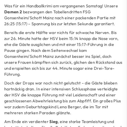
Was für ein Handballkrimi am vergangenen Samstag! Unsere
Damen 2
bezwangen den Tabellendritten FSG
Gonsenheim/Schott Mainz nach einer packenden Partie mit
26:25 (15:17) – Spannung bis zur letzten Sekunde garantiert.
Bereits die erste Hälfte war nichts für schwache Nerven. Bis
zur 26. Minute hatte der HSV beim 15:14 knapp die Nase vorn,
ehe die Gäste ausglichen und mit einer 15:17-Führung in die
Pause gingen. Nach dem Seitenwechsel kam
Gonsenheim/Schott Mainz zunächst besser ins Spiel, doch
unsere Frauen kämpften sich zurück, glichen den Rückstand aus
und erspielten sich bis zur 44. Minute sogar eine Drei-Tore-
Führung.
Doch der Drops war noch nicht gelutscht – die Gäste blieben
hartnäckig dran. In einer intensiven Schlussphase verteidigte
der HSV die knappe Führung mit viel Leidenschaft und einer
geschlossenen Abwehrleistung bis zum Abpfiff. Ein großes Plus
war zudem Geburtstagskind Lena Berger, die im Tor mit
mehreren starken Paraden glänzte.
Am Ende ein verdienter
Sieg
, eine starke Teamleistung und