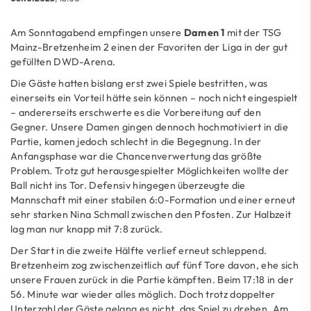
Am Sonntagabend empfingen unsere
Damen 1
mit der TSG
Mainz-Bretzenheim 2 einen der Favoriten der Liga in der gut
gefüllten DWD-Arena.
Die Gäste hatten bislang erst zwei Spiele bestritten, was
einerseits ein Vorteil hätte sein können – noch nicht eingespielt
– andererseits erschwerte es die Vorbereitung auf den
Gegner. Unsere Damen gingen dennoch hochmotiviert in die
Partie, kamen jedoch schlecht in die Begegnung. In der
Anfangsphase war die Chancenverwertung das größte
Problem. Trotz gut herausgespielter Möglichkeiten wollte der
Ball nicht ins Tor. Defensiv hingegen überzeugte die
Mannschaft mit einer stabilen 6:0-Formation und einer erneut
sehr starken Nina Schmall zwischen den Pfosten. Zur Halbzeit
lag man nur knapp mit 7:8 zurück.
Der Start in die zweite Hälfte verlief erneut schleppend.
Bretzenheim zog zwischenzeitlich auf fünf Tore davon, ehe sich
unsere Frauen zurück in die Partie kämpften. Beim 17:18 in der
56. Minute war wieder alles möglich. Doch trotz doppelter
Unterzahl der Gäste gelang es nicht, das Spiel zu drehen. Am