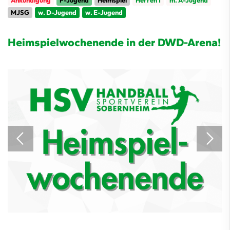
Ankündigung
F-Jugend
Heimspiel
Herren 1
m. A-Jugend
MJSG
w. D-Jugend
w. E-Jugend
Heimspielwochenende in der DWD-Arena!