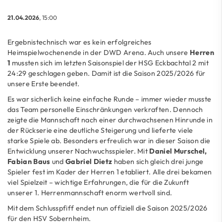
21.04.2026
, 15:00
Ergebnistechnisch war es kein erfolgreiches
Heimspielwochenende in der DWD Arena. Auch unsere
Herren
1
mussten sich im letzten Saisonspiel der HSG Eckbachtal 2 mit
24:29 geschlagen geben. Damit ist die Saison 2025/2026 für
unsere Erste beendet.
Es war sicherlich keine einfache Runde – immer wieder musste
das Team personelle Einschränkungen verkraften. Dennoch
zeigte die Mannschaft nach einer durchwachsenen Hinrunde in
der Rückserie eine deutliche Steigerung und lieferte viele
starke Spiele ab. Besonders erfreulich war in dieser Saison die
Entwicklung unserer Nachwuchsspieler. Mit
Daniel Murschel,
Fabian Baus
und
Gabriel Dietz
haben sich gleich drei junge
Spieler fest im Kader der Herren 1 etabliert. Alle drei bekamen
viel Spielzeit – wichtige Erfahrungen, die für die Zukunft
unserer 1. Herrenmannschaft enorm wertvoll sind.
Mit dem Schlusspfiff endet nun offiziell die Saison 2025/2026
für den HSV Sobernheim.