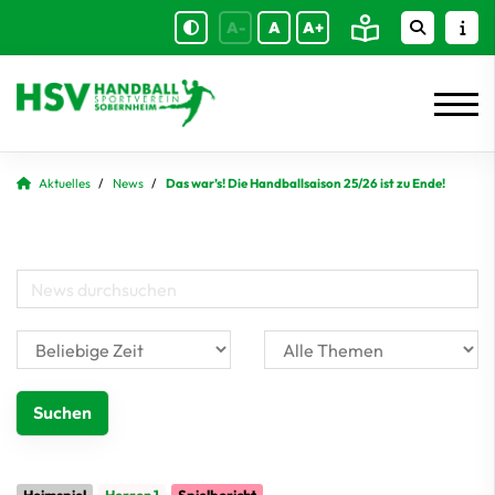
A-
A
A+
Aktuelles
News
Das war’s! Die Handballsaison 25/26 ist zu Ende!