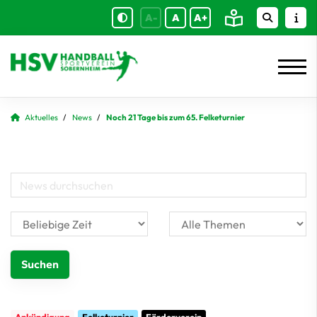
A-
A
A+
Aktuelles
News
Noch 21 Tage bis zum 65. Felketurnier