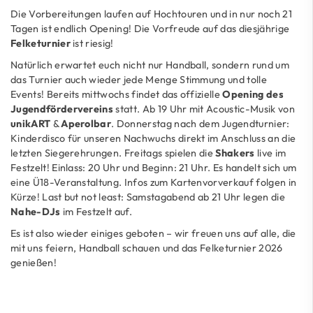
Die Vorbereitungen laufen auf Hochtouren und in nur noch 21
Tagen ist endlich Opening! Die Vorfreude auf das diesjährige
Felketurnier
ist riesig!
Natürlich erwartet euch nicht nur Handball, sondern rund um
das Turnier auch wieder jede Menge Stimmung und tolle
Events! Bereits mittwochs findet das offizielle
Opening des
Jugendfördervereins
statt. Ab 19 Uhr mit Acoustic-Musik von
unikART
&
Aperolbar
. Donnerstag nach dem Jugendturnier:
Kinderdisco für unseren Nachwuchs direkt im Anschluss an die
letzten Siegerehrungen. Freitags spielen die
Shakers
live im
Festzelt! Einlass: 20 Uhr und Beginn: 21 Uhr. Es handelt sich um
eine Ü18-Veranstaltung. Infos zum Kartenvorverkauf folgen in
Kürze! Last but not least: Samstagabend ab 21 Uhr legen die
Nahe-DJs
im Festzelt auf.
Es ist also wieder einiges geboten – wir freuen uns auf alle, die
mit uns feiern, Handball schauen und das Felketurnier 2026
genießen!