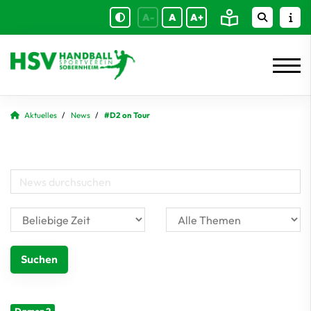
A-
A
A+
Aktuelles
News
#D2 on Tour