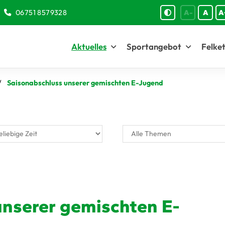
06751 8579328
A-
A
A
Aktuelles
Sportangebot
Felket
Saisonabschluss unserer gemischten E-Jugend
unserer gemischten E-