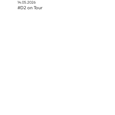
14.05.2026
#D2 on Tour
schaeftsstelle@hsvsobernheim.de