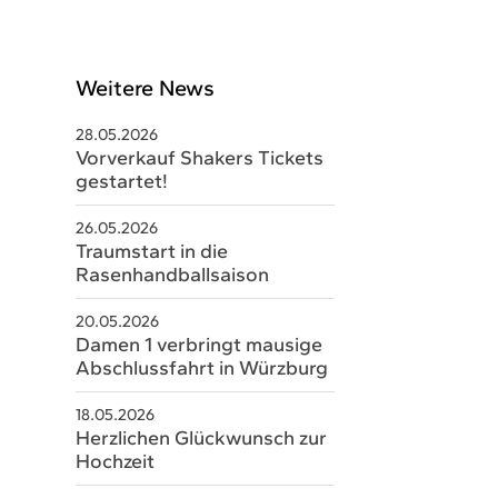
Weitere News
28.05.2026
Vorverkauf Shakers Tickets
gestartet!
26.05.2026
Traumstart in die
Rasenhandballsaison
20.05.2026
schäftsstelle
Damen 1 verbringt mausige
Abschlussfahrt in Würzburg
V Sobernheim e.V.
m Staaren 26
18.05.2026
Herzlichen Glückwunsch zur
566 Bad Sobernheim
Hochzeit
06751 8579328