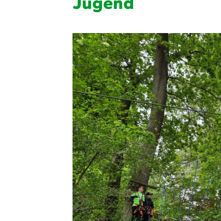
Jugend
Quicklinks
Sportangebote finden
Unser Sportangebot
Ausfälle und Vertretungen
Deutsches Sportabzeichen