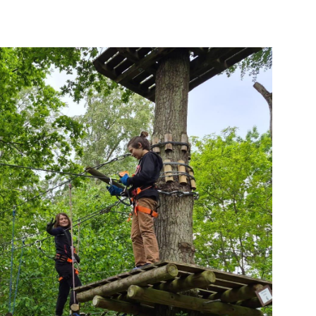
Mitglieder-Service
Ge
Alles zur Mitgliedschaft
HS
Downloads
Zu
Termine
55
Fragen & Antworten