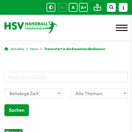
A-
A
A+
Aktuelles
News
Traumstart in die Rasenhandballsaison