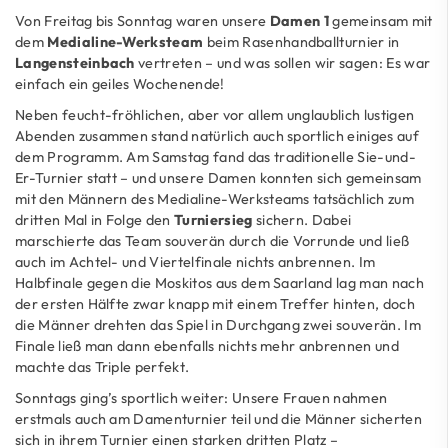
Von Freitag bis Sonntag waren unsere
Damen 1
gemeinsam mit
dem
Medialine-Werksteam
beim Rasenhandballturnier in
Langensteinbach
vertreten – und was sollen wir sagen: Es war
einfach ein geiles Wochenende!
Neben feucht-fröhlichen, aber vor allem unglaublich lustigen
Abenden zusammen stand natürlich auch sportlich einiges auf
dem Programm. Am Samstag fand das traditionelle Sie-und-
Er-Turnier statt – und unsere Damen konnten sich gemeinsam
mit den Männern des Medialine-Werksteams tatsächlich zum
dritten Mal in Folge den
Turniersieg
sichern. Dabei
marschierte das Team souverän durch die Vorrunde und ließ
auch im Achtel- und Viertelfinale nichts anbrennen. Im
Halbfinale gegen die Moskitos aus dem Saarland lag man nach
der ersten Hälfte zwar knapp mit einem Treffer hinten, doch
die Männer drehten das Spiel in Durchgang zwei souverän. Im
Finale ließ man dann ebenfalls nichts mehr anbrennen und
machte das Triple perfekt.
Sonntags ging’s sportlich weiter: Unsere Frauen nahmen
erstmals auch am Damenturnier teil und die Männer sicherten
sich in ihrem Turnier einen starken dritten Platz –