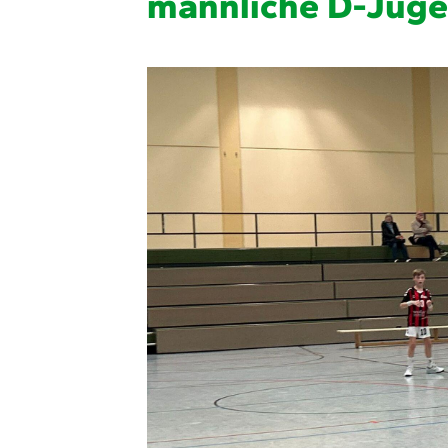
männliche D-Jug
Quicklinks
Sportangebote finden
Unser Sportangebot
Ausfälle und Vertretungen
Deutsches Sportabzeichen