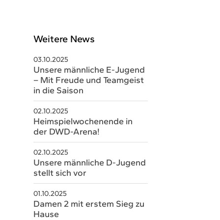
Weitere News
03.10.2025
Unsere männliche E-Jugend
– Mit Freude und Teamgeist
in die Saison
02.10.2025
Heimspielwochenende in
der DWD-Arena!
schäftsstelle
02.10.2025
V Sobernheim e.V.
Unsere männliche D-Jugend
m Staaren 26
stellt sich vor
566 Bad Sobernheim
01.10.2025
06751 8579328
Damen 2 mit erstem Sieg zu
Hause