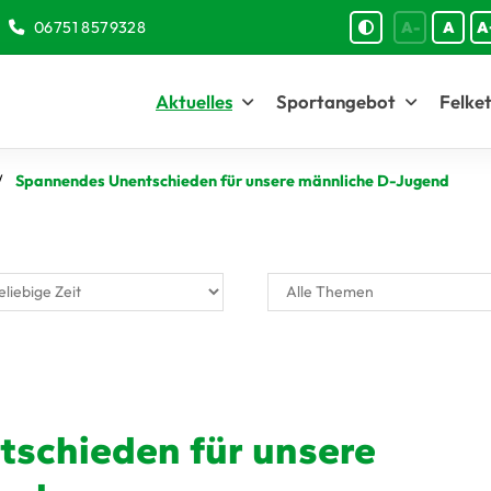
06751 8579328
A-
A
A
Aktuelles
Sportangebot
Felket
Spannendes Unentschieden für unsere männliche D-Jugend
schieden für unsere