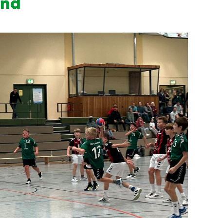
end
Mitglieder-Service
Ge
Alles zur Mitgliedschaft
HS
Downloads
Zu
Termine
55
Fragen & Antworten