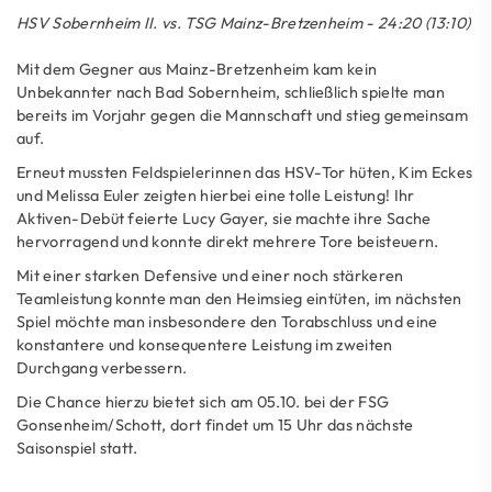
HSV Sobernheim II. vs. TSG Mainz-Bretzenheim - 24:20 (13:10)
Mit dem Gegner aus Mainz-Bretzenheim kam kein
Unbekannter nach Bad Sobernheim, schließlich spielte man
bereits im Vorjahr gegen die Mannschaft und stieg gemeinsam
auf.
Erneut mussten Feldspielerinnen das HSV-Tor hüten, Kim Eckes
und Melissa Euler zeigten hierbei eine tolle Leistung! Ihr
Aktiven-Debüt feierte Lucy Gayer, sie machte ihre Sache
hervorragend und konnte direkt mehrere Tore beisteuern.
Mit einer starken Defensive und einer noch stärkeren
Teamleistung konnte man den Heimsieg eintüten, im nächsten
Spiel möchte man insbesondere den Torabschluss und eine
konstantere und konsequentere Leistung im zweiten
Durchgang verbessern.
Die Chance hierzu bietet sich am 05.10. bei der FSG
Gonsenheim/Schott, dort findet um 15 Uhr das nächste
Saisonspiel statt.